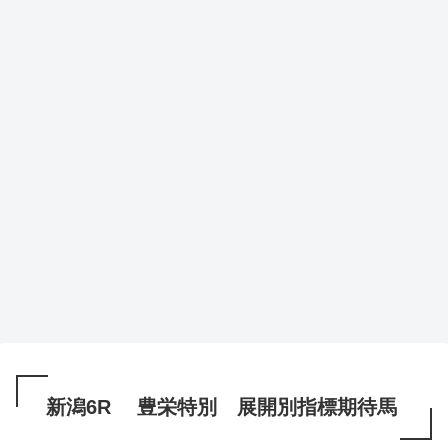
新潟6R 豊栄特別 展開別指標期待馬