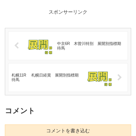
スポンサーリンク
中京6R 木曽川特別 展開別指標期
待馬
札幌11R 札幌日経賞 展開別指標期
待馬
コメント
コメントを書き込む