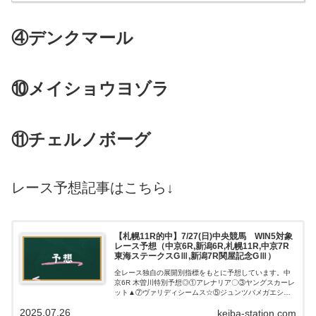
④デンクマール
⑩メイショウヨゾラ
⑪チェルノボーグ
レース予想記事はこちら↓
【札幌11R的中】7/27(日)中央競馬 WIN5対象
レース予想（中京6R,新潟6R,札幌11R,中京7R
東海ステークスGⅢ,新潟7R関屋記念GⅢ）
全レース独自の展開別指標をもとに予想しています。中
京6R 木曽川特別予想◎①アレナリア〇③ヤングスカーレ
ット▲⑦ヴァリディシームス☆⑤ジュンツバメガエシ
△②シャハザマーン△④バンフィエルド参考馬券三連複
2025.07.26
keiba-station.com
フォーメーション◎→〇▲☆→△中京6R...