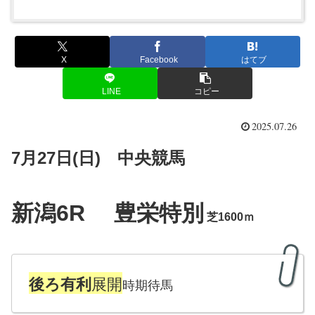
X
Facebook
はてブ
LINE
コピー
2025.07.26
7月27
日(日) 中央競馬
新潟6R 豊栄特別
芝1600ｍ
後ろ有利
展開
時期待馬